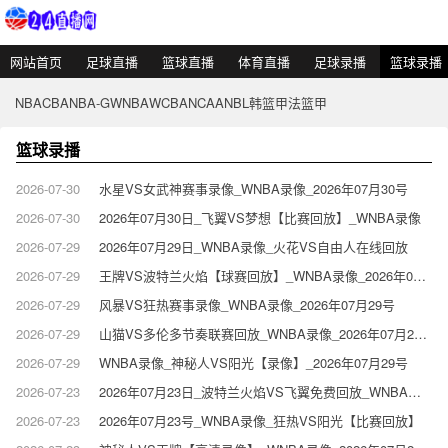
网站首页
足球直播
篮球直播
体育直播
足球录播
篮球录播
NBA
CBA
NBA-G
WNBA
WCBA
NCAA
NBL
韩篮甲
法篮甲
篮球录播
2026-07-30
水星VS女武神赛事录像_WNBA录像_2026年07月30号
2026-07-30
2026年07月30日_飞翼VS梦想【比赛回放】_WNBA录像
2026-07-29
2026年07月29日_WNBA录像_火花VS自由人在线回放
2026-07-29
王牌VS波特兰火焰【球赛回放】_WNBA录像_2026年07月29号
2026-07-29
风暴VS狂热赛事录像_WNBA录像_2026年07月29号
2026-07-29
山猫VS多伦多节奏联赛回放_WNBA录像_2026年07月29号
2026-07-29
WNBA录像_神秘人VS阳光【录像】_2026年07月29号
2026-07-23
2026年07月23日_波特兰火焰VS飞翼免费回放_WNBA录像
2026-07-23
2026年07月23号_WNBA录像_狂热VS阳光【比赛回放】