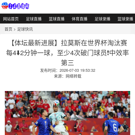
网站首页
足球直播
篮球直播
体育直播
足球录播
篮球录播
首页
>
足球快讯
【体坛最新进展】拉莫斯在世界杯淘汰赛
每4⬇️2分钟一球，至少4次破门球员❗中效率
第三
发布时间：2026-07-03 19:53:32
来源：网络转载