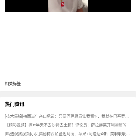
相关标签
热门资讯
[技术集锦]梅西当年亲口承诺：只要巴萨愿意让我留✨，我就在巴塞罗那退役
【精彩视频】搞⬅️半天不去沙特去土超？评论员：萨拉赫离开利物浦的真⬅⬆️️相令人心酸
[精选观赛视频]小贝揭秘梅西加盟迈阿密：苹果+阿迪达⚽斯+美职联联手才✌️撬动梅西