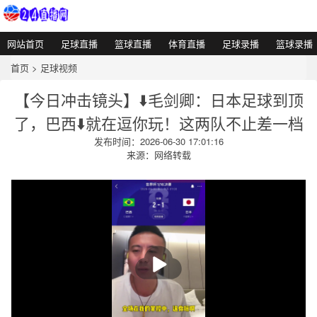
网站首页
足球直播
篮球直播
体育直播
足球录播
篮球录播
首页
>
足球视频
【今日冲击镜头】⬇️毛剑卿：日本足球到顶
了，巴西⬇️就在逗你玩！这两队不止差一档
发布时间：2026-06-30 17:01:16
来源：网络转载