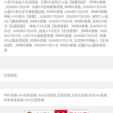
火花VS自由人在线回放
王牌VS波特兰火焰【球赛回放】_WNBA录像
_2026年07月29号
风暴VS狂热赛事录像_WNBA录像_2026年07月29号
山猫VS多伦多节奏联赛回放_WNBA录像_2026年07月29号
WNBA录像_
神秘人VS阳光【录像】_2026年07月29号
2026年07月23日_波特兰火焰
VS飞翼免费回放_WNBA录像
2026年07月23号_WNBA录像_狂热VS阳
光【比赛回放】
神秘人VS王牌【高清录像】_WNBA录像_2026年07月
23日
2026年07月23号_自由人VS天空【全场录像】_WNBA录像
2026
年07月23号_火花VS水星联赛录像_WNBA录像
2026年07月23号_风暴
VS山猫高清回放_WNBA录像
2026年07月21号_女武神VS神秘人【全场
回放】_WNBA录像
2026年07月21号_WNBA录像_风暴VS山猫体育回
放
友情链接：
NBA直播,nba免费直播,nba在线观看,篮球直播,无插件直播,高清nba直播,
体育赛事直播,实时比赛直播