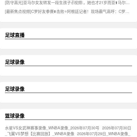
[防守高光]亚马尔女友转发一段生孩子✌️视频❕，她也才21岁而亚⬆️马尔才19岁啊
[最新焦点视频]C罗好友拳赛⬆️击败⭐阿根廷记者！现场霸气高呼：C罗就是史上最佳！
足球直播
足球录像
足球录像
篮球录像
水星VS女武神赛事录像_WNBA录像_2026年07月30号
2026年07月30日
_飞翼VS梦想【比赛回放】_WNBA录像
2026年07月29日_WNBA录像_