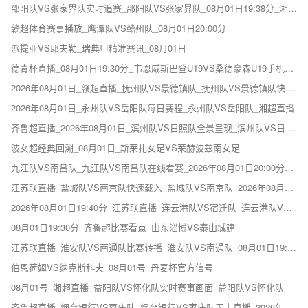
邵阳队VS张家界队实时追赛_邵阳队VS张家界队_08月01日19:38分_湘超直播
赣超体育赛事播放_鹰潭队VS赣州队_08月01日20:00分
派提亚VS耶夫勒_瑞典甲精准赛讯_08月01日
德青杯直播_08月01日19:30分_韦恩威斯巴登U19VS桑德豪森U19手机直播_韦恩威斯巴登U19VS桑德豪森U19
2026年08月01日_赣超直播_抚州队VS景德镇队_抚州队VS景德镇队快捷看球
2026年08月01日_永州队VS岳阳队每日赛程_永州队VS岳阳队_湘超直播
齐鲁超直播_2026年08月01日_滨州队VS日照队全景呈现_滨州队VS日照队
波女超经典回溯_08月01日_斯莱扎女足VS莱赫波兹南女足
九江队VS南昌队_九江队VS南昌队在线看赛_2026年08月01日20:00分_赣超直播
江苏联直播_盐城队VS南京队快速载入_盐城队VS南京队_2026年08月01号
2026年08月01日19:40分_江苏联直播_连云港队VS宿迁队_连云港队VS宿迁队体育专区
08月01日19:30分_齐鲁超比赛看点_山东淄博VS泰山城建
江苏联直播_淮安队VS南通队比赛转播_淮安队VS南通队_08月01日19:40分
伯恩荷姆VS纳克斯科夫_08月01号_丹麦杯官方信号
08月01号_湘超直播_益阳队VS怀化队实时赛事画面_益阳队VS怀化队
齐鲁超直播_烟台银行VS枣庄队_烟台银行VS枣庄队无卡直播_2026年08月01号