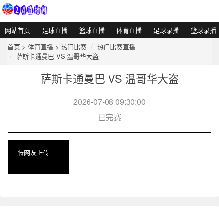
网站首页
足球直播
篮球直播
体育直播
足球录播
篮球录播
首页
>
体育直播
>
热门比赛
热门比赛直播
萨斯卡通曼巴 VS 温哥华大盗
萨斯卡通曼巴 VS 温哥华大盗
2026-07-08 09:30:00
已完赛
待网友上传