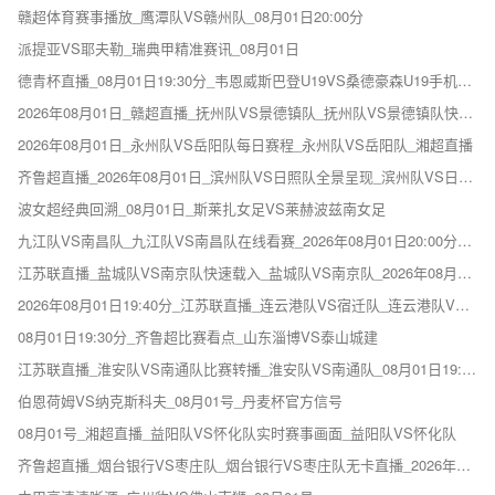
赣超体育赛事播放_鹰潭队VS赣州队_08月01日20:00分
派提亚VS耶夫勒_瑞典甲精准赛讯_08月01日
德青杯直播_08月01日19:30分_韦恩威斯巴登U19VS桑德豪森U19手机直播_韦恩威斯巴登U19VS桑德豪森U19
2026年08月01日_赣超直播_抚州队VS景德镇队_抚州队VS景德镇队快捷看球
2026年08月01日_永州队VS岳阳队每日赛程_永州队VS岳阳队_湘超直播
齐鲁超直播_2026年08月01日_滨州队VS日照队全景呈现_滨州队VS日照队
波女超经典回溯_08月01日_斯莱扎女足VS莱赫波兹南女足
九江队VS南昌队_九江队VS南昌队在线看赛_2026年08月01日20:00分_赣超直播
江苏联直播_盐城队VS南京队快速载入_盐城队VS南京队_2026年08月01号
2026年08月01日19:40分_江苏联直播_连云港队VS宿迁队_连云港队VS宿迁队体育专区
08月01日19:30分_齐鲁超比赛看点_山东淄博VS泰山城建
江苏联直播_淮安队VS南通队比赛转播_淮安队VS南通队_08月01日19:40分
伯恩荷姆VS纳克斯科夫_08月01号_丹麦杯官方信号
08月01号_湘超直播_益阳队VS怀化队实时赛事画面_益阳队VS怀化队
齐鲁超直播_烟台银行VS枣庄队_烟台银行VS枣庄队无卡直播_2026年08月01号