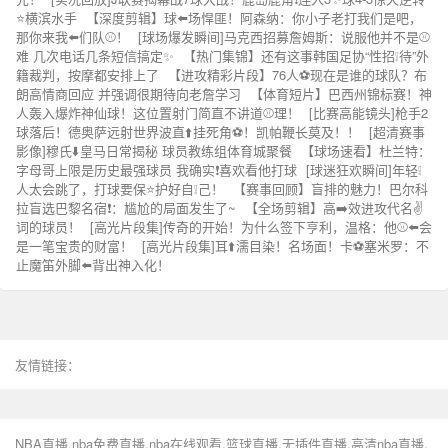
⭐横滨水手
【深度剪辑】球⬅️场悍匪！阿森纳：你小子老打我们是吧，
那你来我⬅️们队⚾！
[球场爆发瞬间]马克西招募詹姆斯：说服他并不是⚾
难 几次电话几条短信搞定✨
【热门集锦】还有这事韩国足协“性招❕待”外
籍裁判，按摩都安排上了
【进攻精彩片段】76人⚽现在是谁的球队？布
朗高情商回应 并强调很期待向老詹学习
【体育短片】巴西州锦标赛！神
人轰入爆炸神仙球！这位置射门简直不讲道⚾理！
[比赛高能镜头]枪手2
球落后！德奥萨远射世界波直⬆️挂死角⚽！凯帕鞭长莫及！！
[超清赛事
影像]穆氏⬇️皇马日常揭秘 球员教练组体育城聚餐
【球场速看】杜兰特：
字母哥上限是历史最强球员 我确实❗喜欢看他打球
[球迷狂欢瞬间]年轻❕
人太会跳了，打球要保⭐护好自❕己！
【赛事回顾】盲排的魅力！巴尔科
拉盲选巴黎名宿❗：尴尬的局面发生了~
【全场剪辑】高➡️效进攻代名✌️
词的球员！
[高光片段集]传奇的开始！为什么签下亨利，温格：他⚾⬅️会
是一笔宝贵的财富！
[高光片段集]耳⬆️濡目染！名场面！卡⚽塞米罗：不
止魔笛外脚⬅️背出神入化！
友情链接：
NBA直播,nba免费直播,nba在线观看,篮球直播,无插件直播,高清nba直播,