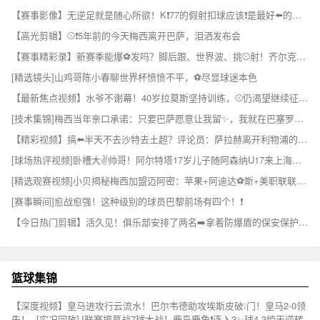
【赛事影像】无逆足就是随心所欲！K❗77的假射扣球应该❗是最好⬅️的一批人吧？
【高光剪辑】⚾❗5年前的今天梅西离开巴萨，泪洒发布会
【赛事精彩录】新赛季能爆⚽发吗？脚后跟、世界波、挑⚾射！齐尔克泽训练中表现出色
[精选镜头]山鸡哥陈小春聊世界杯愤愤不平，⚽尽显球迷本色
【最新焦点视频】水爷不谢幕！40岁拉莫斯坚持训练，⚾仍渴望继续征战赛场！
[技术集锦]梅西当年亲口承诺：只要巴萨愿意让我留✨，我就在巴塞罗那退役
【精彩视频】搞⬅️半天不去沙特去土超？评论员：萨拉赫离开利物浦的真⬅⬆️️相令人心酸
[球场热评视频]卧槽大✌️帅哥！阿尔特塔17岁儿子随阿森纳U17来上海参加比赛！
[精选观赛视频]小贝揭秘梅西加盟迈阿密：苹果+阿迪达⚽斯+美职联联手才✌️撬动梅西
[赛事瞬间]愈战愈强！这种级别的球员巴黎前场有四个！❗
【今日热门剪辑】活久见！俱乐部安排了两名➡️拿着防爆盾的保安保护帕⬇️雷德斯！
篮球集锦
【深度视频】皇马进攻行云流水！巴尔韦德助攻埃斯皮破❕门！皇马2-0领
先！
[实况回放]J联赛揭幕战7球大战！鹿岛鹿角❗连入3✨球4‑3惊天逆转