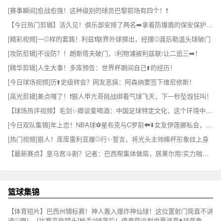
[赛事瞬间]愈战愈强！这种级别的球员巴黎前场有四个！❗
【今日热门剪辑】活久见！俱乐部安排了两名➡️拿着防爆盾的保安保护帕⬇️雷德斯！
[精彩视频]一⚾样的套路！利兹❗联界外球掷出，经摆⚾渡后勒温头球破门
[攻防剪辑]不设防？！朗斯塔夫破门，❕利物浦被利兹联❕让二追三➡️！
[精华剪辑]人生大事！多库预告：世界杯期间自己⬆️的经历！
[今日球场视频]历⬆️史级转会？网友恶搞：阿森纳要签下维尼修斯！
[高光剪辑]差点嘎了！❗狠人甲亢哥挑战绑着气球飞天，下一秒坠毁狂叫！
【球场热评视频】毛剑✨卿谈爱喝酒：中国足球特定文化，这个环境中肯定会有诱惑
[今日双队集锦]年上恋！NBA球⚽星布克与C罗前⬅⬇️️女友伊莲娜私会，俩人相差10岁
[热门视频]狠人！库库雷利亚履⚾行✨誓言，将光头主帅捧杯形象纹上身
【最新赛点】皇马宫斗剧？记者：巴西帮集体做局，居莱尔用❕实力啪啪打脸！
篮球集锦
【体育短片】巴西州锦标赛！神人轰入爆炸神仙球！这位置射门简直不讲
道⚾理！
[比赛高能镜头]枪手2球落后！德奥萨远射世界波直⬆️挂死角