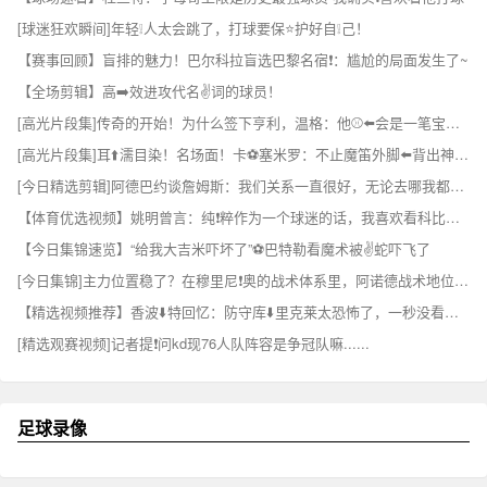
[球迷狂欢瞬间]年轻❕人太会跳了，打球要保⭐护好自❕己！
【赛事回顾】盲排的魅力！巴尔科拉盲选巴黎名宿❗：尴尬的局面发生了~
【全场剪辑】高➡️效进攻代名✌️词的球员！
[高光片段集]传奇的开始！为什么签下亨利，温格：他⚾⬅️会是一笔宝贵的财富！
[高光片段集]耳⬆️濡目染！名场面！卡⚽塞米罗：不止魔笛外脚⬅️背出神入化！
[今日精选剪辑]阿德巴约谈詹姆斯：我们关系一直很好，无论去哪我都会祝⬆️福他！
【体育优选视频】姚明曾言：纯❗粹作为一个球迷的话，我喜欢看科比打球！
【今日集锦速览】“给我大吉米吓坏了”⚽巴特勒看魔术被✌️蛇吓飞了
[今日集锦]主力位置稳了？在穆里尼❗奥的战术体系里，阿诺德战术地位飙升！
【精选视频推荐】香波⬇️特回忆：防守库⬇️里克莱太恐怖了，一秒没看到他们就坏事了！
[精选观赛视频]记者提❗问kd现76人队阵容是争冠队嘛......
足球录像