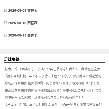
2026-08-09 赛程表
2026-08-10 赛程表
2026-08-11 赛程表
足球集锦
[技术集锦]梅西当年亲口承诺：只要巴萨愿意让我留✨，我就在巴塞罗那退役
【精彩视频】搞⬅️半天不去沙特去土超？评论员：萨拉赫离开利物浦的真⬅⬆️️相令人心酸
[球场热评视频]卧槽大✌️帅哥！阿尔特塔17岁儿子随阿森纳U17来上海参加比赛！
[精选观赛视频]小贝揭秘梅西加盟迈阿密：苹果+阿迪达⚽斯+美职联联手才✌️撬动梅西
[赛事瞬间]愈战愈强！这种级别的球员巴黎前场有四个！❗
【今日热门剪辑】活久见！俱乐部安排了两名➡️拿着防爆盾的保安保护帕⬇️雷德斯！