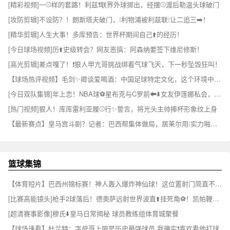
[精彩视频]一⚾样的套路！利兹❗联界外球掷出，经摆⚾渡后勒温头球破门
[攻防剪辑]不设防？！朗斯塔夫破门，❕利物浦被利兹联❕让二追三➡️！
[精华剪辑]人生大事！多库预告：世界杯期间自己⬆️的经历！
[今日球场视频]历⬆️史级转会？网友恶搞：阿森纳要签下维尼修斯！
[高光剪辑]差点嘎了！❗狠人甲亢哥挑战绑着气球飞天，下一秒坠毁狂叫！
【球场热评视频】毛剑✨卿谈爱喝酒：中国足球特定文化，这个环境中肯定会有诱惑
[今日双队集锦]年上恋！NBA球⚽星布克与C罗前⬅⬇️️女友伊莲娜私会，俩人相差10岁
[热门视频]狠人！库库雷利亚履⚾行✨誓言，将光头主帅捧杯形象纹上身
【最新赛点】皇马宫斗剧？记者：巴西帮集体做局，居莱尔用❕实力啪啪打脸！
篮球集锦
【体育短片】巴西州锦标赛！神人轰入爆炸神仙球！这位置射门简直不讲道⚾理！
[比赛高能镜头]枪手2球落后！德奥萨远射世界波直⬆️挂死角⚽！凯帕鞭长莫及！！
[超清赛事影像]穆氏⬇️皇马日常揭秘 球员教练组体育城聚餐
【球场速看】杜兰特：字母哥上限是历史最强球员 我确实❗喜欢看他打球