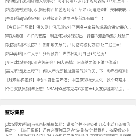
[球场热评视频]卧槽大✌️帅哥！阿尔特塔17岁儿子随阿森纳U17来上海参加比赛！
[精选观赛视频]小贝揭秘梅西加盟迈阿密：苹果+阿迪达⚽斯+美职联联手才✌️撬动梅西
[赛事瞬间]愈战愈强！这种级别的球员巴黎前场有四个！❗
【今日热门剪辑】活久见！俱乐部安排了两名➡️拿着防爆盾的保安保护帕⬇️雷德斯！
[精彩视频]一⚾样的套路！利兹❗联界外球掷出，经摆⚾渡后勒温头球破门
[攻防剪辑]不设防？！朗斯塔夫破门，❕利物浦被利兹联❕让二追三➡️！
[精华剪辑]人生大事！多库预告：世界杯期间自己⬆️的经历！
[今日球场视频]历⬆️史级转会？网友恶搞：阿森纳要签下维尼修斯！
[高光剪辑]差点嘎了！❗狠人甲亢哥挑战绑着气球飞天，下一秒坠毁狂叫！
【球场热评视频】毛剑✨卿谈爱喝酒：中国足球特定文化，这个环境中肯定会有诱惑
[今日双队集锦]年上恋！NBA球⚽星布克与C罗前⬅⬇️️女友伊莲娜私会，俩人相差10岁
篮球集锦
[球场爆发瞬间]马克西招募詹姆斯：说服他并不是⚾难 几次电话几条短信
搞定✨
【热门集锦】还有这事韩国足协“性招❕待”外籍裁判，按摩都安排
上了
【进攻精彩片段】76人⚽现在是谁的球队？布朗高情商回应 并强调