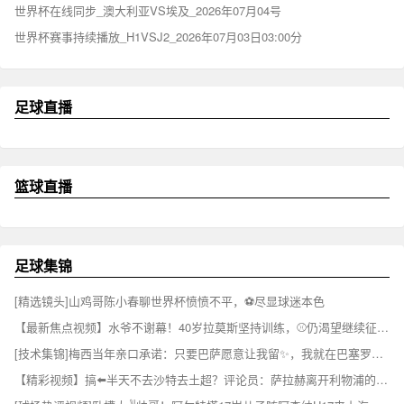
世界杯在线同步_澳大利亚VS埃及_2026年07月04号
世界杯赛事持续播放_H1VSJ2_2026年07月03日03:00分
足球直播
篮球直播
足球集锦
[精选镜头]山鸡哥陈小春聊世界杯愤愤不平，⚽尽显球迷本色
【最新焦点视频】水爷不谢幕！40岁拉莫斯坚持训练，⚾仍渴望继续征战赛场！
[技术集锦]梅西当年亲口承诺：只要巴萨愿意让我留✨，我就在巴塞罗那退役
【精彩视频】搞⬅️半天不去沙特去土超？评论员：萨拉赫离开利物浦的真⬅⬆️️相令人心酸