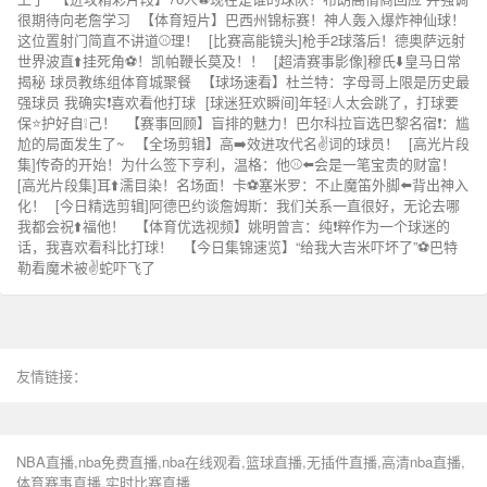
很期待向老詹学习
【体育短片】巴西州锦标赛！神人轰入爆炸神仙球！
这位置射门简直不讲道⚾理！
[比赛高能镜头]枪手2球落后！德奥萨远射
世界波直⬆️挂死角⚽！凯帕鞭长莫及！！
[超清赛事影像]穆氏⬇️皇马日常
揭秘 球员教练组体育城聚餐
【球场速看】杜兰特：字母哥上限是历史最
强球员 我确实❗喜欢看他打球
[球迷狂欢瞬间]年轻❕人太会跳了，打球要
保⭐护好自❕己！
【赛事回顾】盲排的魅力！巴尔科拉盲选巴黎名宿❗：尴
尬的局面发生了~
【全场剪辑】高➡️效进攻代名✌️词的球员！
[高光片段
集]传奇的开始！为什么签下亨利，温格：他⚾⬅️会是一笔宝贵的财富！
[高光片段集]耳⬆️濡目染！名场面！卡⚽塞米罗：不止魔笛外脚⬅️背出神入
化！
[今日精选剪辑]阿德巴约谈詹姆斯：我们关系一直很好，无论去哪
我都会祝⬆️福他！
【体育优选视频】姚明曾言：纯❗粹作为一个球迷的
话，我喜欢看科比打球！
【今日集锦速览】“给我大吉米吓坏了”⚽巴特
勒看魔术被✌️蛇吓飞了
友情链接：
NBA直播,nba免费直播,nba在线观看,篮球直播,无插件直播,高清nba直播,
体育赛事直播,实时比赛直播