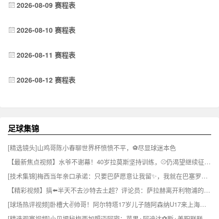
2026-08-09 赛程表
2026-08-10 赛程表
2026-08-11 赛程表
2026-08-12 赛程表
足球集锦
[精选镜头]山鸡哥陈小春聊世界杯愤愤不平，⚽尽显球迷本色
【最新焦点视频】水爷不谢幕！40岁拉莫斯坚持训练，⚾仍渴望继续征战赛场！
[技术集锦]梅西当年亲口承诺：只要巴萨愿意让我留✨，我就在巴塞罗那退役
【精彩视频】搞⬅️半天不去沙特去土超？评论员：萨拉赫离开利物浦的真⬅⬆️️相令人心酸
[球场热评视频]卧槽大✌️帅哥！阿尔特塔17岁儿子随阿森纳U17来上海参加比赛！
[精选观赛视频]小贝揭秘梅西加盟迈阿密：苹果+阿迪达⚽斯+美职联联手才✌️撬动梅西