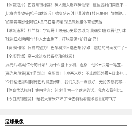
【体育短片】巴西州锦标赛！神人轰入爆炸神仙球！这位置射门简直不讲道⚾理！
[比赛高能镜头]枪手2球落后！德奥萨远射世界波直⬆️挂死角⚽！凯帕鞭长莫及！！
[超清赛事影像]穆氏⬇️皇马日常揭秘 球员教练组体育城聚餐
【球场速看】杜兰特：字母哥上限是历史最强球员 我确实❗喜欢看他打球
[球迷狂欢瞬间]年轻❕人太会跳了，打球要保⭐护好自❕己！
【赛事回顾】盲排的魅力！巴尔科拉盲选巴黎名宿❗：尴尬的局面发生了~
【全场剪辑】高➡️效进攻代名✌️词的球员！
[高光片段集]传奇的开始！为什么签下亨利，温格：他⚾⬅️会是一笔宝贵的财富！
[高光片段集]耳⬆️濡目染！名场面！卡⚽塞米罗：不止魔笛外脚⬅️背出神入化！
[今日精选剪辑]阿德巴约谈詹姆斯：我们关系一直很好，无论去哪我都会祝⬆️福他！
【体育优选视频】姚明曾言：纯❗粹作为一个球迷的话，我喜欢看科比打球！
【今日集锦速览】“给我大吉米吓坏了”⚽巴特勒看魔术被✌️蛇吓飞了
足球录像