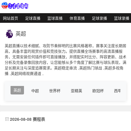
网站首页
足球直播
篮球直播
体育直播
足球录播
篮球录播
英超
英超直播以技术细腻、攻防节奏鲜明的比赛风格著称，赛事关注度长期居
高，具备丰富的观赏价值和竞技张力。提供直播全场赛事的高清直播服
务，无需安装任何插件即可直接播放，并搭配实时比分、阵容更新、战术
分析及完备录像回放内容，让您能够从多个角度了解比赛与球队表现，满
足长期关注与深度追赛需求。英超稳定串流 ,英超热门球战 ,英超多视角
播 ,英超网络观赛通道 ,
英超
中超
世界杯
亚精英
欧冠杯
西甲
2026-08-08 赛程表