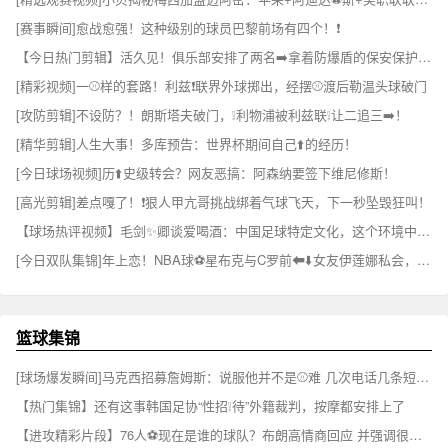
[赛事瞬间]愈战愈强！这种级别的球员巴黎前场有四个！❗
【今日热门剪辑】活久见！俱乐部安排了两名➡️拿着防爆盾的保安保护帕⬇️雷德斯！
[精彩视频]一⚾样的套路！利兹❗联界外球掷出，经摆⚾渡后勒温头球破门
[攻防剪辑]不设防？！朗斯塔夫破门，❕利物浦被利兹联❕让二追三➡️！
[精华剪辑]人生大事！多库预告：世界杯期间自己⬆️的经历！
[今日球场视频]历⬆️史级转会？网友恶搞：阿森纳要签下维尼修斯！
[高光剪辑]差点嘎了！❗狠人甲亢哥挑战绑着气球飞天，下一秒坠毁狂叫！
【球场热评视频】毛剑✨卿谈爱喝酒：中国足球特定文化，这个环境中肯定会有诱惑
[今日双队集锦]年上恋！NBA球⚽星布克与C罗前⬅⬇️️女友伊莲娜私会，俩人相差10岁
篮球集锦
[球场爆发瞬间]马克西招募詹姆斯：说服他并不是⚾难 几次电话几条短信搞定✨
【热门集锦】还有这事韩国足协“性招❕待”外籍裁判，按摩都安排上了
【进攻精彩片段】76人⚽现在是谁的球队？布朗高情商回应 并强调很期待向老詹学习